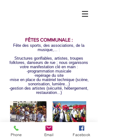
FÊTES COMMUNALE :
Piwix 2017
Fête des sports, des associations, de la
| Mentions légales
musique,... :
Structures gonflables, artistes, troupes
folklores, danseurs de rue ; nous organisons
votre manifestation clé en main :
-programmation musicale
-repérage du site
-mise en place du matériel technique (scène,
sonorisation, lumière...)
-gestion des artistes (sécurité, hébergement,
restauration...)
Phone
Email
Facebook