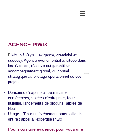
AGENCE PIWIX
P
iwix, n.f. (syn. : exigence, créativité et
succès). Agence événementielle, située dans
les Yvelines, réactive qui garantit un
accompagnement global, du conseil
Piwix 2017
| Mentions légales
stratégique au pilotage opérationnel de vos
projets.
Domaines d'expertise : Séminaires,
conférences, soirées d'entreprise, team
building, lancements de produits, arbres de
Noël...
Usage : "Pour un événement sans faille, ils
ont fait appel à l'expertise Piwix."
Pour nous une évidence, pour vous une